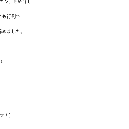
カン）を紹介し
とも行列で
諦めました。
て
す！）