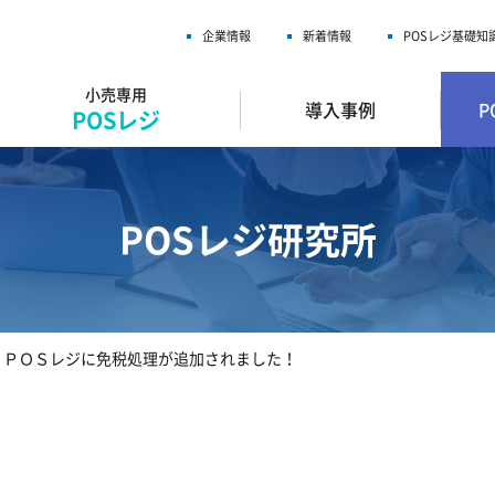
企業情報
新着情報
POSレジ基礎知
小売専用
導入事例
P
POSレジ
POSレジ研究所
ィＰＯＳレジに免税処理が追加されました！