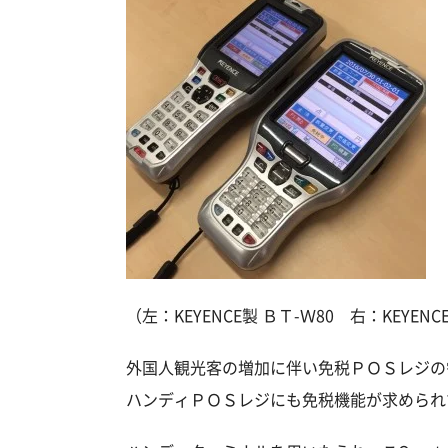
（左：KEYENCE製 ＢＴ-Ｗ80 右：KEYENC
外国人観光客の増加に伴い免税ＰＯＳレジの
ハンディＰＯＳレジにも免税機能が求められ