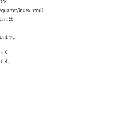
tや
/quartet/index.html）
まには
います。
すく
です。