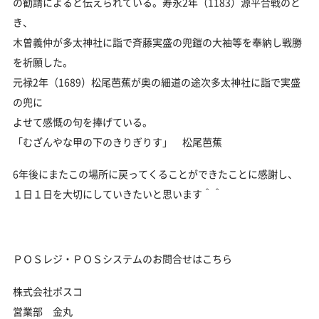
の勧請によると伝えられている。寿永2年（1183）源平合戦のと
き、
木曽義仲が多太神社に詣で斉藤実盛の兜鎧の大袖等を奉納し戦勝
を祈願した。
元禄2年（1689）松尾芭蕉が奥の細道の途次多太神社に詣で実盛
の兜に
よせて感慨の句を捧げている。
「むざんやな甲の下のきりぎりす」 松尾芭蕉
6年後にまたこの場所に戻ってくることができたことに感謝し、
１日１日を大切にしていきたいと思います＾＾
ＰＯＳレジ・ＰＯＳシステムのお問合せはこちら
株式会社ポスコ
営業部 金丸